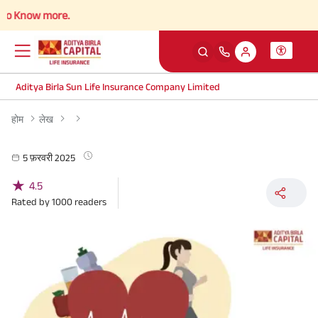
 Know more.
Aditya Birla Sun Life Insurance Company Limited
होम
लेख
5 फ़रवरी 2025
★
4.5
Rated by
1000
readers