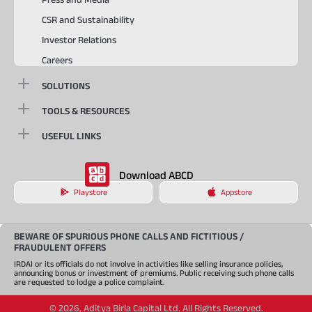
CSR and Sustainability
Investor Relations
Careers
SOLUTIONS
TOOLS & RESOURCES
USEFUL LINKS
Download ABCD
Playstore
Appstore
BEWARE OF SPURIOUS PHONE CALLS AND FICTITIOUS /
FRAUDULENT OFFERS
IRDAI or its officials do not involve in activities like selling insurance policies,
announcing bonus or investment of premiums. Public receiving such phone calls
are requested to lodge a police complaint.
©
2026
,
Aditya Birla Capital Ltd. All Rights Reserved.