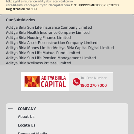
https://lifeinsurance.adityabirlacapital.com/
care.lifeinsurance@adityabirlacapital.com
CIN: U99999MH2000PLC128110
Registration No. 109.
Our Subsidiaries
Aditya Birla Sun Life Insurance Company Limited
Aditya Birla Health Insurance Company Limited
Aditya Birla Housing Finance Limited
Aditya Birla Asset Reconstruction Company Limited
Aditya Birla Money Limited
Aditya Birla Capital Digital Limited
Aditya Birla Sun Life Mutual Fund Limited
Aditya Birla Sun Life Pension Management Limited
Aditya Birla Wellness Private Limited
Toll Free Number
1800 270 7000
COMPANY
About Us
Locate Us
Press and Media