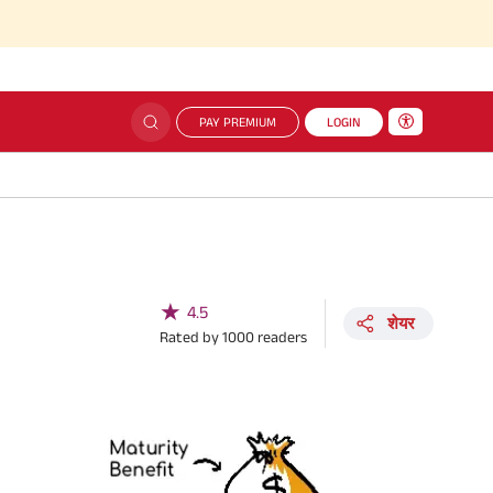
PAY PREMIUM
LOGIN
★
4.5
शेयर
Rated by
1000
readers