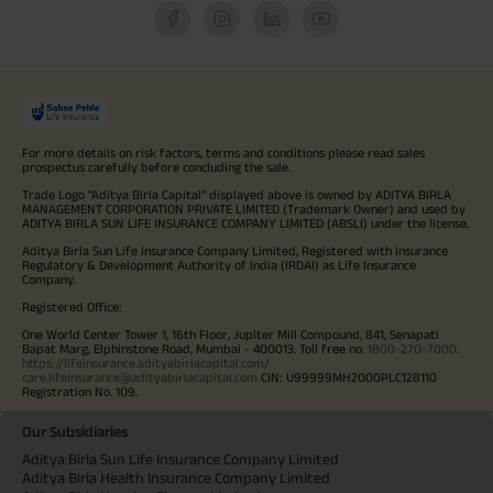
For more details on risk factors, terms and conditions please read sales
prospectus carefully before concluding the sale.
Trade Logo "Aditya Birla Capital" displayed above is owned by ADITYA BIRLA
MANAGEMENT CORPORATION PRIVATE LIMITED (Trademark Owner) and used by
ADITYA BIRLA SUN LIFE INSURANCE COMPANY LIMITED (ABSLI) under the license.
Aditya Birla Sun Life Insurance Company Limited, Registered with Insurance
Regulatory & Development Authority of India (IRDAI) as Life Insurance
Company.
Registered Office:
One World Center Tower 1, 16th Floor, Jupiter Mill Compound, 841, Senapati
Bapat Marg, Elphinstone Road, Mumbai - 400013. Toll free no.
1800-270-7000
.
https://lifeinsurance.adityabirlacapital.com/
care.lifeinsurance@adityabirlacapital.com
CIN: U99999MH2000PLC128110
Registration No. 109.
Our Subsidiaries
Aditya Birla Sun Life Insurance Company Limited
Aditya Birla Health Insurance Company Limited