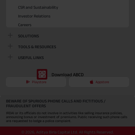
CSR and Sustainability
Investor Relations
Careers
SOLUTIONS
TOOLS & RESOURCES
USEFUL LINKS
Download ABCD
Playstore
Appstore
BEWARE OF SPURIOUS PHONE CALLS AND FICTITIOUS /
FRAUDULENT OFFERS
IRDAI or its officials do not involve in activities like selling insurance policies,
announcing bonus or investment of premiums. Public receiving such phone calls
are requested to lodge a police complaint.
©
2026
,
Aditya Birla Capital Ltd. All Rights Reserved.