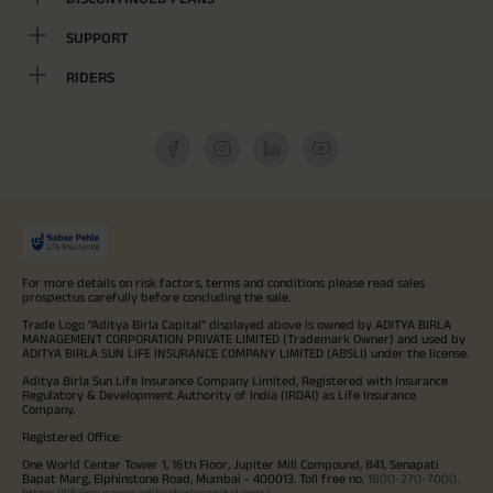
SUPPORT
RIDERS
For more details on risk factors, terms and conditions please read sales
prospectus carefully before concluding the sale.
Trade Logo "Aditya Birla Capital" displayed above is owned by ADITYA BIRLA
MANAGEMENT CORPORATION PRIVATE LIMITED (Trademark Owner) and used by
ADITYA BIRLA SUN LIFE INSURANCE COMPANY LIMITED (ABSLI) under the license.
Aditya Birla Sun Life Insurance Company Limited, Registered with Insurance
Regulatory & Development Authority of India (IRDAI) as Life Insurance
Company.
Registered Office:
One World Center Tower 1, 16th Floor, Jupiter Mill Compound, 841, Senapati
Bapat Marg, Elphinstone Road, Mumbai - 400013. Toll free no.
1800-270-7000
.
https://lifeinsurance.adityabirlacapital.com/