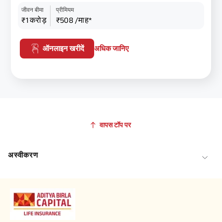
जीवन बीमा
प्रीमियम
₹1 करोड़
₹508 /माह*
ऑनलाइन खरीदें
अधिक जानिए
वापस टॉप पर
अस्वीकरण