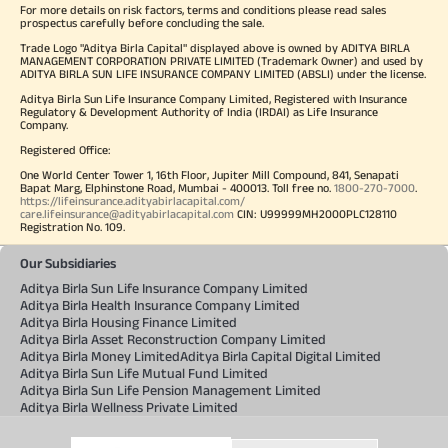
For more details on risk factors, terms and conditions please read sales
prospectus carefully before concluding the sale.
Trade Logo "Aditya Birla Capital" displayed above is owned by ADITYA BIRLA
MANAGEMENT CORPORATION PRIVATE LIMITED (Trademark Owner) and used by
ADITYA BIRLA SUN LIFE INSURANCE COMPANY LIMITED (ABSLI) under the license.
Aditya Birla Sun Life Insurance Company Limited, Registered with Insurance
Regulatory & Development Authority of India (IRDAI) as Life Insurance
Company.
Registered Office:
One World Center Tower 1, 16th Floor, Jupiter Mill Compound, 841, Senapati
Bapat Marg, Elphinstone Road, Mumbai - 400013. Toll free no.
1800-270-7000
.
https://lifeinsurance.adityabirlacapital.com/
care.lifeinsurance@adityabirlacapital.com
CIN: U99999MH2000PLC128110
Registration No. 109.
Our Subsidiaries
Aditya Birla Sun Life Insurance Company Limited
Aditya Birla Health Insurance Company Limited
Aditya Birla Housing Finance Limited
Aditya Birla Asset Reconstruction Company Limited
Aditya Birla Money Limited
Aditya Birla Capital Digital Limited
Aditya Birla Sun Life Mutual Fund Limited
Aditya Birla Sun Life Pension Management Limited
Aditya Birla Wellness Private Limited