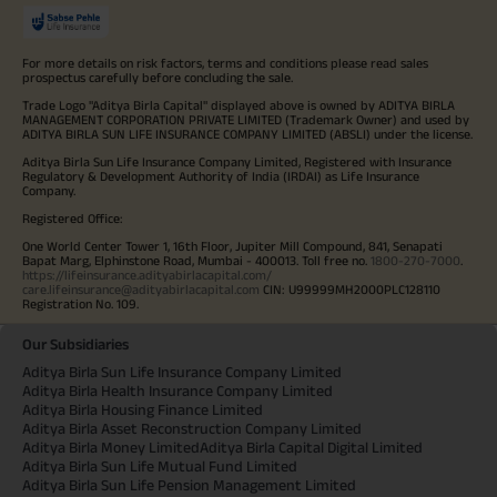
For more details on risk factors, terms and conditions please read sales
prospectus carefully before concluding the sale.
Trade Logo "Aditya Birla Capital" displayed above is owned by ADITYA BIRLA
MANAGEMENT CORPORATION PRIVATE LIMITED (Trademark Owner) and used by
ADITYA BIRLA SUN LIFE INSURANCE COMPANY LIMITED (ABSLI) under the license.
Aditya Birla Sun Life Insurance Company Limited, Registered with Insurance
Regulatory & Development Authority of India (IRDAI) as Life Insurance
Company.
Registered Office:
One World Center Tower 1, 16th Floor, Jupiter Mill Compound, 841, Senapati
Bapat Marg, Elphinstone Road, Mumbai - 400013. Toll free no.
1800-270-7000
.
https://lifeinsurance.adityabirlacapital.com/
care.lifeinsurance@adityabirlacapital.com
CIN: U99999MH2000PLC128110
Registration No. 109.
Our Subsidiaries
Aditya Birla Sun Life Insurance Company Limited
Aditya Birla Health Insurance Company Limited
Aditya Birla Housing Finance Limited
Aditya Birla Asset Reconstruction Company Limited
Aditya Birla Money Limited
Aditya Birla Capital Digital Limited
Aditya Birla Sun Life Mutual Fund Limited
Aditya Birla Sun Life Pension Management Limited