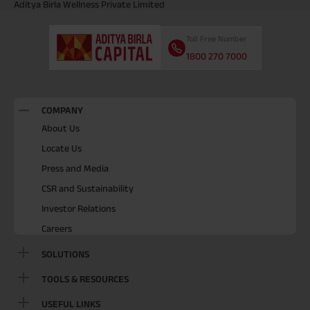
Aditya Birla Wellness Private Limited
Toll Free Number
1800 270 7000
COMPANY
About Us
Locate Us
Press and Media
CSR and Sustainability
Investor Relations
Careers
SOLUTIONS
TOOLS & RESOURCES
USEFUL LINKS