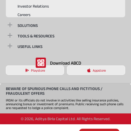
Investor Relations
Careers
SOLUTIONS
TOOLS & RESOURCES
USEFUL LINKS
Download ABCD
Playstore
Appstore
BEWARE OF SPURIOUS PHONE CALLS AND FICTITIOUS /
FRAUDULENT OFFERS
IRDAI or its officials do not involve in activities like selling insurance policies,
announcing bonus or investment of premiums. Public receiving such phone calls
are requested to lodge a police complaint.
©
2026
,
Aditya Birla Capital Ltd. All Rights Reserved.
An Aditya Birla Group company