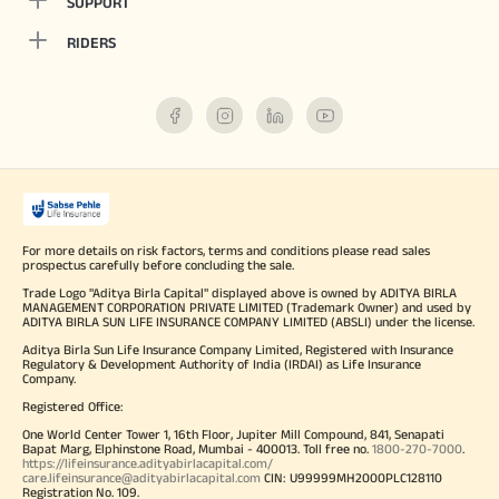
SUPPORT
RIDERS
For more details on risk factors, terms and conditions please read sales
prospectus carefully before concluding the sale.
Trade Logo "Aditya Birla Capital" displayed above is owned by ADITYA BIRLA
MANAGEMENT CORPORATION PRIVATE LIMITED (Trademark Owner) and used by
ADITYA BIRLA SUN LIFE INSURANCE COMPANY LIMITED (ABSLI) under the license.
Aditya Birla Sun Life Insurance Company Limited, Registered with Insurance
Regulatory & Development Authority of India (IRDAI) as Life Insurance
Company.
Registered Office:
One World Center Tower 1, 16th Floor, Jupiter Mill Compound, 841, Senapati
Bapat Marg, Elphinstone Road, Mumbai - 400013. Toll free no.
1800-270-7000
.
https://lifeinsurance.adityabirlacapital.com/
care.lifeinsurance@adityabirlacapital.com
CIN: U99999MH2000PLC128110
Registration No. 109.