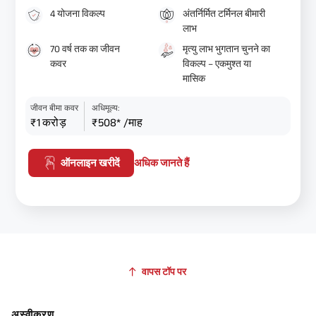
4 योजना विकल्प
अंतर्निर्मित टर्मिनल बीमारी
लाभ
70 वर्ष तक का जीवन
मृत्यु लाभ भुगतान चुनने का
कवर
विकल्प – एकमुश्त या
मासिक
जीवन बीमा कवर
अधिमूल्य:
₹1 करोड़
₹508* /माह
ऑनलाइन खरीदें
अधिक जानते हैं
वापस टॉप पर
अस्वीकरण