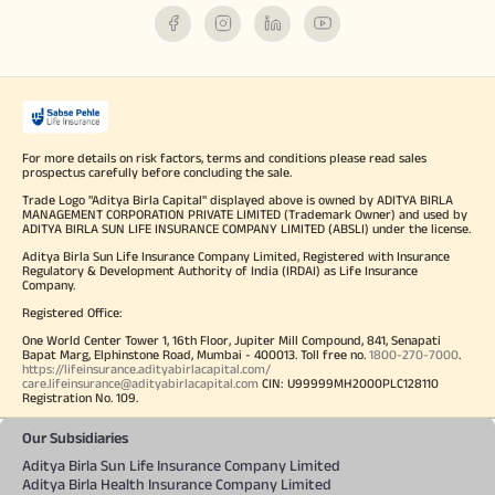
For more details on risk factors, terms and conditions please read sales
prospectus carefully before concluding the sale.
Trade Logo "Aditya Birla Capital" displayed above is owned by ADITYA BIRLA
MANAGEMENT CORPORATION PRIVATE LIMITED (Trademark Owner) and used by
ADITYA BIRLA SUN LIFE INSURANCE COMPANY LIMITED (ABSLI) under the license.
Aditya Birla Sun Life Insurance Company Limited, Registered with Insurance
Regulatory & Development Authority of India (IRDAI) as Life Insurance
Company.
Registered Office:
One World Center Tower 1, 16th Floor, Jupiter Mill Compound, 841, Senapati
Bapat Marg, Elphinstone Road, Mumbai - 400013. Toll free no.
1800-270-7000
.
https://lifeinsurance.adityabirlacapital.com/
care.lifeinsurance@adityabirlacapital.com
CIN: U99999MH2000PLC128110
Registration No. 109.
Our Subsidiaries
Aditya Birla Sun Life Insurance Company Limited
Aditya Birla Health Insurance Company Limited